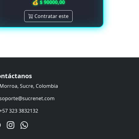
💰 $ 90000,00
Contratar este
ontáctanos
Morroa, Sucre, Colombia
soporte@sucrenet.com
+57 323 3832132