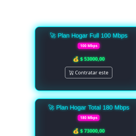
🚀 Plan Hogar Full 100 Mbps
100 Mbps
💰 $ 53000,00
Contratar este
🚀 Plan Hogar Total 180 Mbps
180 Mbps
💰 $ 73000,00