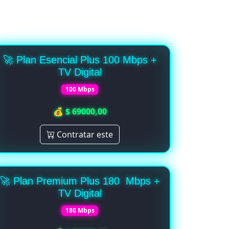
🚀 Plan Esencial Plus 100 Mbps +
TV Digital
100 Mbps
💰 $ 69000,00
Contratar este
🚀 Plan Premium Plus 180 Mbps +
TV Digital
180 Mbps