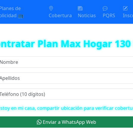
Planes de
blicidad 📺
Cobertura
Noticias
PQRS
Insc
ontratar Plan Max Hogar 130
stoy en mi casa, compartir ubicación para verificar cobertu
Enviar a WhatsApp Web