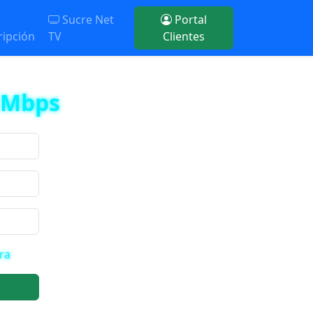
Sucre Net
Portal
ripción
TV
Clientes
 Mbps
ra