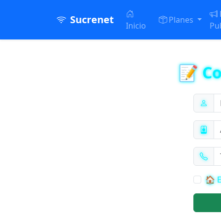
Sucrenet
Planes
Inicio
Pu
📝 C
🏠 E